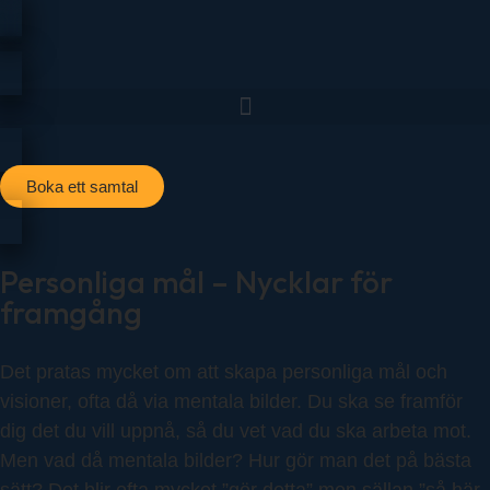
Boka ett samtal
Personliga mål – Nycklar för
framgång
Det pratas mycket om att skapa personliga mål och
visioner, ofta då via mentala bilder. Du ska se framför
dig det du vill uppnå, så du vet vad du ska arbeta mot.
Men vad då mentala bilder? Hur gör man det på bästa