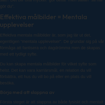
sätt? Det blir ofta mycket ”gör detta” men sällan ”så här
gör du”.
Effektiva målbilder = Mentala
upplevelser
Effektiva mentala målbilder är, som jag lär ut det,
egentligen “mentala upplevelser”. De grundar sig på vår
förmåga att fantisera och dagdrömma men de skapas
med ett tydligt syfte.
Du kan skapa mentala målbilder för vilket syfte som
helst. Det kan vara karriärsmål, en relation du vill
förbättra, ett hus du vill bo på eller en plats du vill
besöka.
Börja med att slappna av
Första steget är att slappna av både fysiskt och mentalt