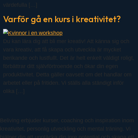
värdefulla […]
Varför gå en kurs i kreativitet?
Du kan lära dig att bli mer kreativ! Att känna sig och
vara kreativ, att få skapa och utveckla är mycket
berikande och lustfullt. Det är helt enkelt väldigt roligt,
förbättrar ditt självförtroende och ökar din egen
produktivitet. Detta gäller oavsett om det handlar om
arbetet eller på fritiden. Vi ställs alla ständigt inför
olika […]
Beliving erbjuder kurser, coaching och inspiration inom
kreativitet, personlig utveckling och mental träning. Vi
hjälper dig att upptäcka din inre potential och skapa ett