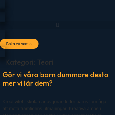
Boka ett samtal
Kategori:
Teori
Gör vi våra barn dummare desto
mer vi lär dem?
Kreativitet i skolan är avgörande för barns förmåga
att möta framtidens utmaningar. Kreativa ämnen