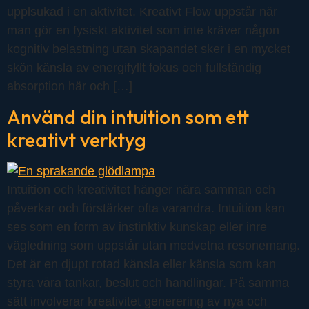
upplsukad i en aktivitet. Kreativt Flow uppstår när
man gör en fysiskt aktivitet som inte kräver någon
kognitiv belastning utan skapandet sker i en mycket
skön känsla av energifyllt fokus och fullständig
absorption här och […]
Använd din intuition som ett
kreativt verktyg
Intuition och kreativitet hänger nära samman och
påverkar och förstärker ofta varandra. Intuition kan
ses som en form av instinktiv kunskap eller inre
vägledning som uppstår utan medvetna resonemang.
Det är en djupt rotad känsla eller känsla som kan
styra våra tankar, beslut och handlingar. På samma
sätt involverar kreativitet generering av nya och