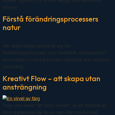
stärker hjärnan och är lika viktiga som teoretiska
ämnen.
Förstå förändringsprocessers
natur
Här detta inlägg dskuterar jag hur
förändringsprocesser, inre motstånd, medvetenhet
och kraften i trust the process påverkar ens kreativa
utveckling.
Kreativt Flow – att skapa utan
ansträngning
Flow, ofta kallat ”att vara i zonen”, är ett tillstånd av
total upplevelse där du är mer eller mindre helt